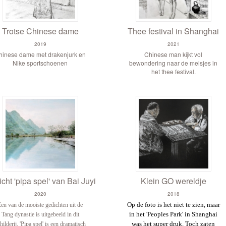
Trotse Chinese dame
Thee festival in Shanghai
2019
2021
hinese dame met drakenjurk en
Chinese man kijkt vol
Nike sportschoenen
bewondering naar de meisjes in
het thee festival.
cht 'pipa spel' van Bai Juyi
Klein GO wereldje
2020
2018
Op de foto is het niet te zien, maar
Een van de mooiste gedichten uit de
in het 'Peoples Park' in Shanghai
Tang dynastie is uitgebeeld in dit
was het super druk. Toch zaten
hilderij. 'Pipa spel' is een dramatisch