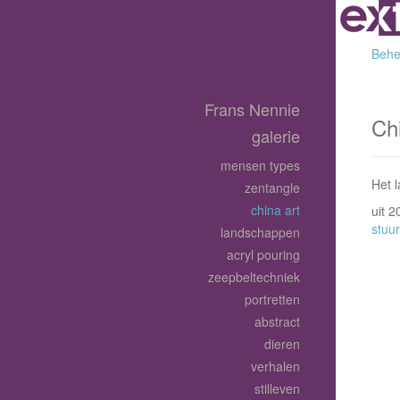
Behee
Frans Nennie
Chi
galerie
mensen types
Het 
zentangle
china art
uit 
stuur
landschappen
acryl pouring
zeepbeltechniek
portretten
abstract
dieren
verhalen
stilleven