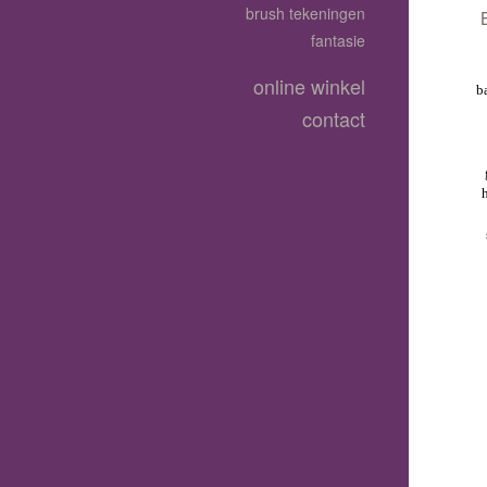
brush tekeningen
fantasie
online winkel
b
contact