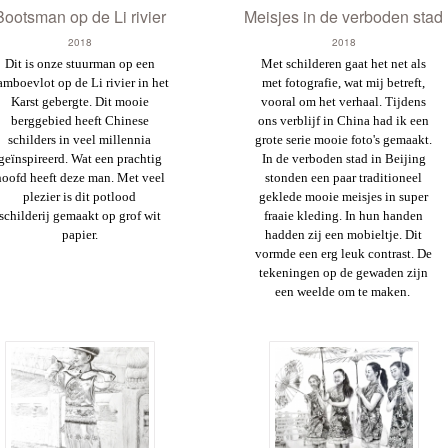
Bootsman op de Li rivier
Meisjes in de verboden stad
2018
2018
Dit is
onze stuurman op een
Met schilderen gaat het net als
amboevlot op de Li rivier in het
met fotografie, wat mij betreft,
Karst gebergte. Dit mooie
vooral om het verhaal.
Tijdens
berggebied heeft Chinese
ons verblijf in China had ik een
schilders in veel millennia
grote serie mooie foto's gemaakt.
geïnspireerd. Wat een prachtig
In de verboden stad in Beijing
hoofd heeft deze man. Met veel
stonden een paar traditioneel
plezier is d
it
potlood
geklede mooie meisjes in super
schilderij
gemaakt op grof wit
fraaie kleding. In hun handen
papier.
hadden zij een mobieltje. Dit
vormde een erg leuk contrast. De
tekeningen op de gewaden zijn
een weelde om te maken.