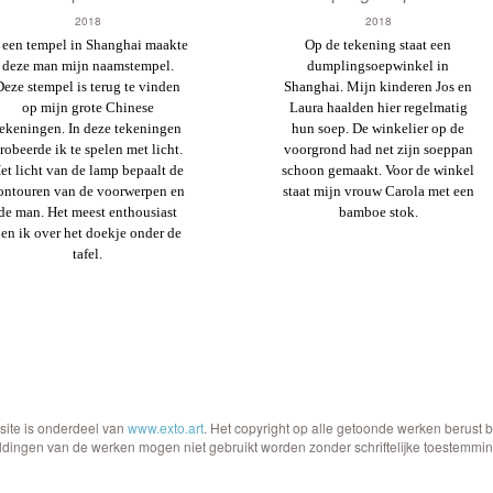
2018
2018
 een tempel in Shanghai maakte
Op de tekening staat een
deze man mijn naamstempel.
dumplingsoepwinkel in
Deze stempel is terug te vinden
Shanghai. Mijn kinderen Jos en
op mijn grote Chinese
Laura haalden hier regelmatig
tekeningen. In deze tekeningen
hun soep. De winkelier op de
robeerde ik te spelen met licht.
voorgrond had net zijn soeppan
et licht van de lamp bepaalt de
schoon gemaakt. Voor de winkel
ontouren van de voorwerpen en
staat mijn vrouw Carola met een
de man.
Het meest enthousiast
bamboe stok.
ben ik over het doekje onder de
tafel.
site is onderdeel van
www.exto.art
. Het copyright op alle getoonde werken berust 
ldingen van de werken mogen niet gebruikt worden zonder schriftelijke toestemmin