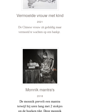
Vermoeide vrouw met kind
2021
De Chinese vrouw zit geduldig maar
vermoeid te wachten op een bankje.
Monnik mantra's
2018
De monnik prevelt een mantra
terwijl hij uren lang met 2 stokjes
op de boeken tikt. D
eze monnik