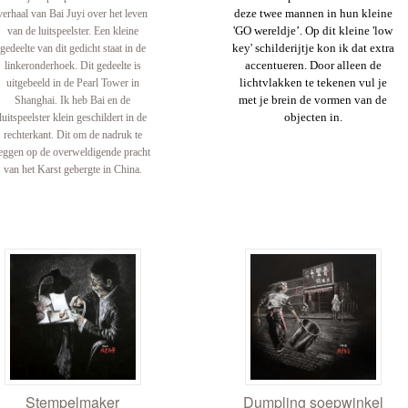
deze
twee
mannen in hun kleine
verhaal van Bai Juyi over het leven
'GO wereldje
’
. Op dit kleine
'low
van de luitspeelster. Een kleine
key' schilderijtje
kon ik dat extra
gedeelte van dit gedicht staat in de
accentueren. Door alleen de
linkeronderhoek. Dit gedeelte is
lichtvlakken te tekenen vul je
uitgebeeld in de Pearl Tower in
met je brein de vormen van de
Shanghai. Ik heb Bai en de
objecten in.
luitspeelster klein geschildert in de
rechterkant. Dit om de nadruk te
eggen op de overweldigende pracht
van het Karst gebergte in China.
Stempelmaker
Dumpling soepwinkel