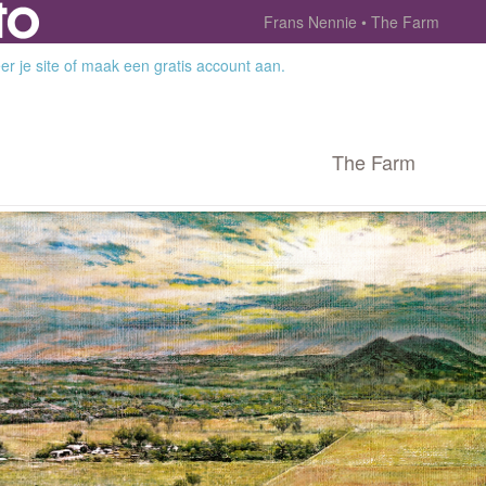
Frans Nennie
The Farm
r je site
of
maak een gratis account aan
.
The Farm