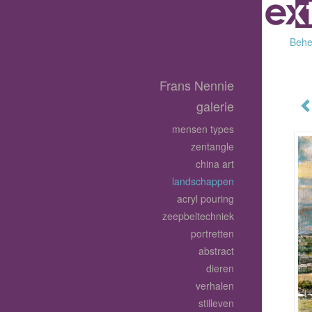
Behee
Frans Nennie
galerie
mensen types
zentangle
china art
landschappen
acryl pouring
zeepbeltechniek
portretten
abstract
dieren
verhalen
stilleven