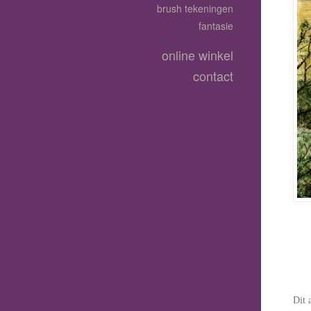
brush tekeningen
fantasie
online winkel
contact
Dit 