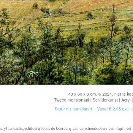
40 x 60 x 3 cm, © 2024, niet te ko
Tweedimensionaal | Schilderkunst | Acryl 
Stuur als kunstkaart
Vanaf € 2,95 excl. 
acryl landschapschilderij toont de boerderij van de schoonouders van mijn neef 