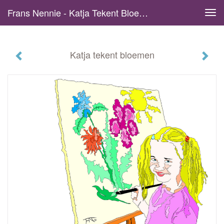
Frans Nennie - Katja Tekent Bloemen
Tog
navi
Katja tekent bloemen