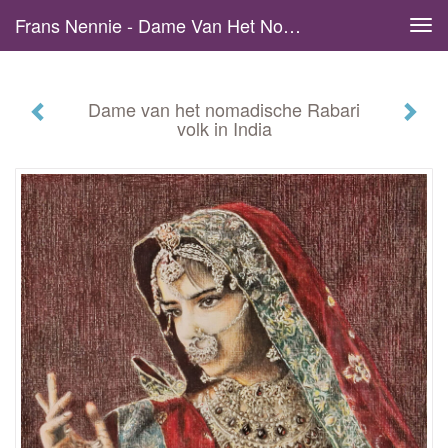
Frans Nennie - Dame Van Het Nomadische Rabari Volk In India
Tog
navi
Dame van het nomadische Rabari
volk in India