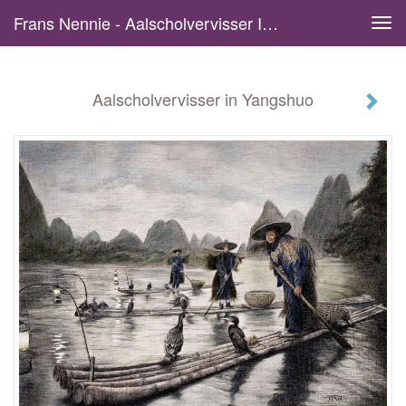
Frans Nennie - Aalscholvervisser In Yangshuo
Tog
navi
Aalscholvervisser in Yangshuo